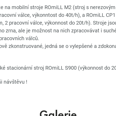
e na mobilní stroje ROmiLL M2 (stroj s nerezový
acovní válce, výkonntost do 40t/h), a ROmiLL CP1 
, 2 pracovní válce, výkonnost do 20t/h). Stroje jso
o zrna, ale je možnost na nich zpracovávat i such
pracovních válců.
nově zkonstruované, jedná se o vylepšené a zdokon
ké stacionární stroj ROmiLL S900 (výkonnost do 20
i návštěvu !
Galerie