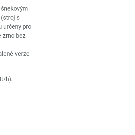
m šnekovým
(stroj s
u určeny pro
é zrno bez
alené verze
t/h).