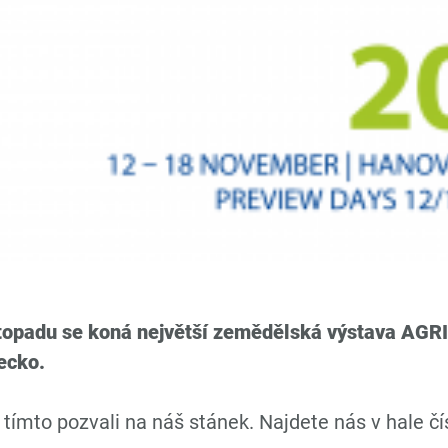
istopadu se koná největší zemědělská výstava AG
ecko.
ímto pozvali na náš stánek. Najdete nás v hale čís