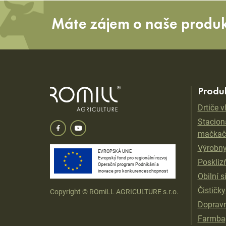
Máte zájem o naše produ
Produ
Drtiče 
Stacioná
mačkač
Výrobny
EVROPSKÁ UNIE
Evropský fond pro regionální rozvoj
Poskliz
Operační program Podnikání a
inovace pro konkurenceschopnost
Obilní s
Čističky
Copyright © ROmiLL AGRICULTURE s.r.o.
Dopravn
Farmbag