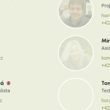
Pro
han
+42
Mi
Asis
cz
kon
+42
vá
To
lista
Tec
z
hor
+42