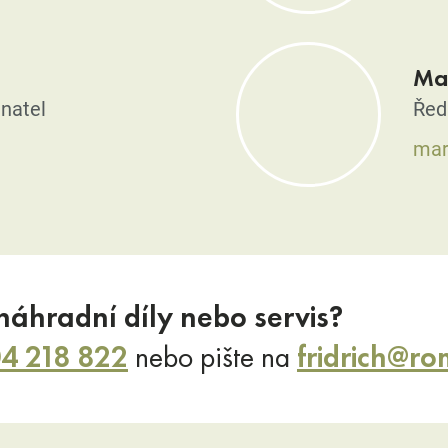
Mar
dnatel
Ředi
mar
náhradní díly nebo servis?
4 218 822
nebo pište na
fridrich@ro