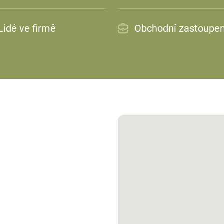
Lidé ve firmě
Obchodní zastoupen