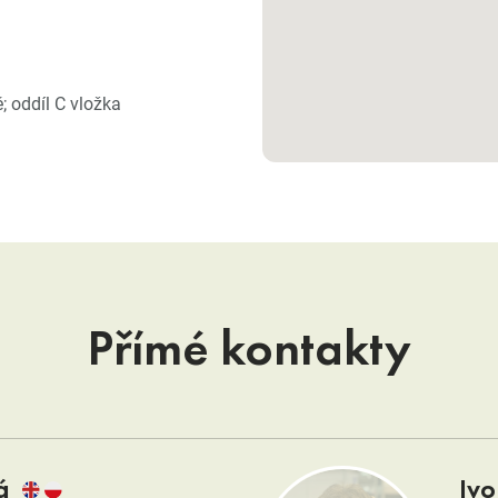
 oddíl C vložka
Přímé kontakty
á
Ivo