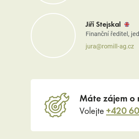
Jiří Stejskal
Finanční ředitel, je
jura@romill-ag.cz
Máte zájem o 
Volejte
+420 60