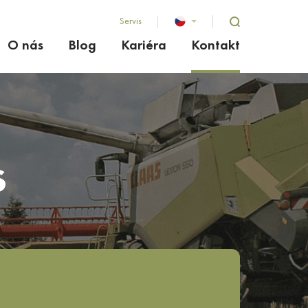
Servis
O nás
Blog
Kariéra
Kontakt
s
ě