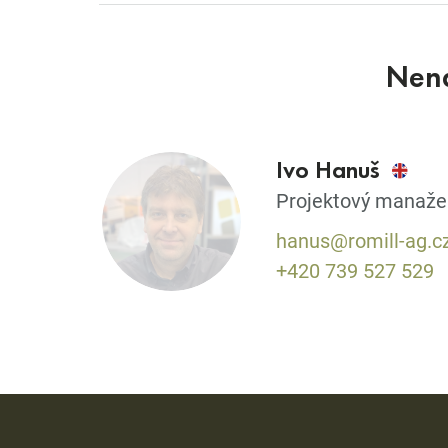
Nena
Ivo Hanuš
Projektový manaže
hanus@romill-ag.c
+420 739 527 529