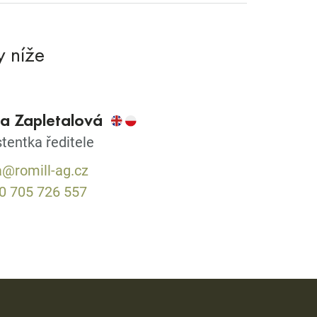
y níže
a Zapletalová
stentka ředitele
a@romill-ag.cz
0 705 726 557