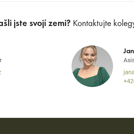
šli jste svojí zemi?
Kontaktujte koleg
Jan
r
Asi
z
jan
+42