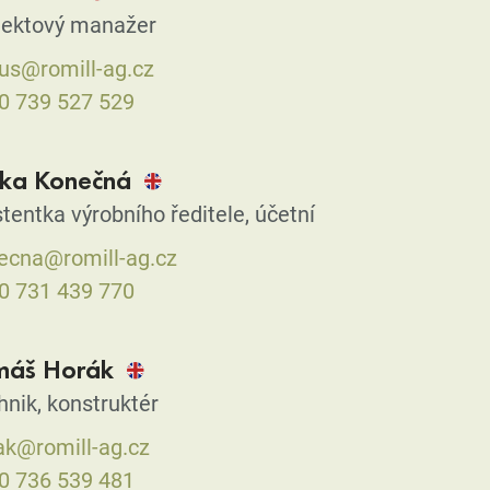
jektový manažer
us@romill-ag.cz
0 739 527 529
rka Konečná
tentka výrobního ředitele, účetní
ecna@romill-ag.cz
0 731 439 770
máš Horák
hnik, konstruktér
ak@romill-ag.cz
0 736 539 481