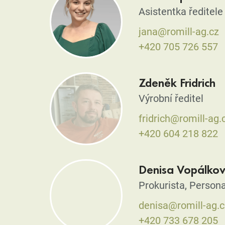
Asistentka ředitele
jana@romill-ag.cz
+420 705 726 557
Zdeněk Fridrich
Výrobní ředitel
fridrich@romill-ag.
+420 604 218 822
Denisa Vopálko
Prokurista, Persona
denisa@romill-ag.c
+420 733 678 205