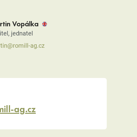
tin Vopálka
tel, jednatel
tin@romill-ag.cz
mill-ag.cz