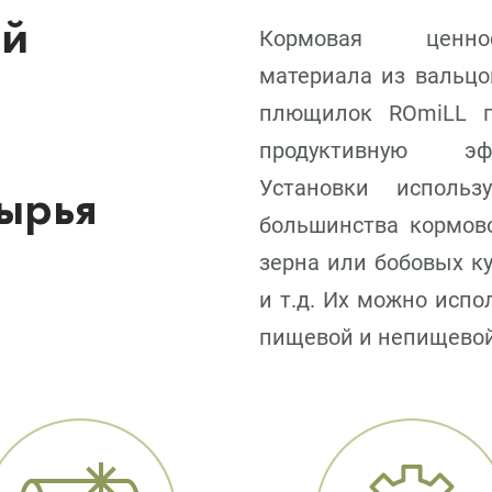
ый
Кормовая ценнос
материала из вальцо
плющилок ROmiLL п
продуктивную эф
Установки использ
ырья
большинства кормово
зерна или бобовых ку
и т.д. Их можно испо
пищевой и непищевой