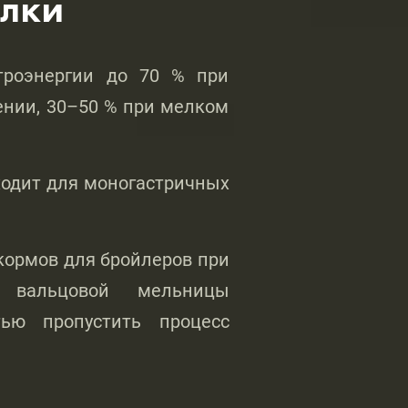
илки
троэнергии до 70 % при
ении, 30–50 % при мелком
ходит для моногастричных
кормов для бройлеров при
и вальцовой мельницы
ью пропустить процесс