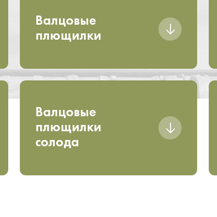
Валцовые
плющилки
Валцовые
плющилки
солода