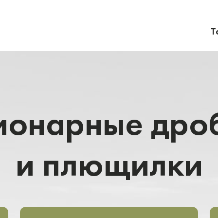
Т
ионарные дро
и плющилки