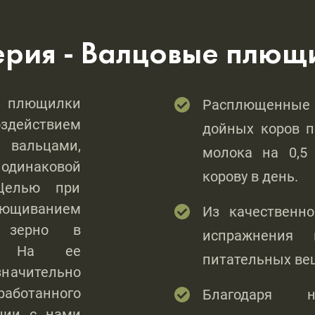
ерия - Валцовые плющ
ющилки
Расплющенные 
оздействием
дойных коров 
 вальцами,
молока на 0,5
одинаковой
корову в день.
 Целью при
плющиванием
Из качественн
ь зерно в
испражнения
я. На ее
питательных ве
значительно
работанного
Благодаря н
ации с нами