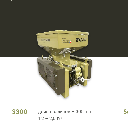
S300
длина вальцов – 300 mm
S
1,2 – 2,6 т/ч