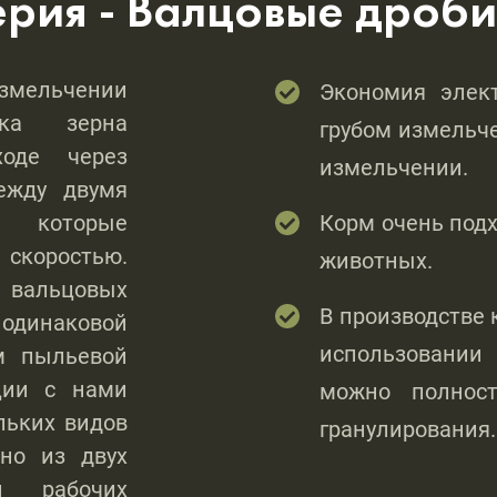
ерия - Валцовые дроб
ельчении
Экономия элек
тка зерна
грубом измельч
ходе через
измельчении.
ежду двумя
, которые
Корм очень под
 скоростью.
животных.
 вальцовых
В производстве 
одинаковой
использовани
м пыльевой
ации с нами
можно полност
льких видов
гранулирования.
но из двух
ти рабочих