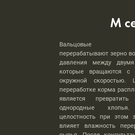
M с
Вальцовые пл
перерабатывают зерно в
давления между двумя
которые вращаются с 
окружной скоростью.
переработке корма рас
является превратит
однородные хлопь
целостность при этом 
влияет влажность пере
сырья. После консульт