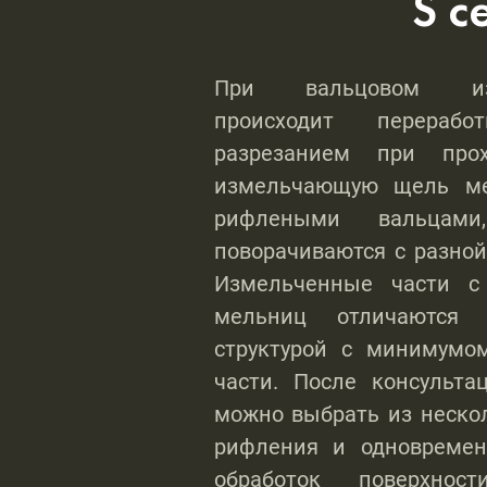
S с
При вальцовом изм
происходит перерабо
разрезанием при про
измельчающую щель м
рифлеными вальцами
поворачиваются с разной
Измельченные части с
мельниц отличаются 
структурой с минимумо
части. После консульт
можно выбрать из неско
рифления и одновремен
обработок поверхнос