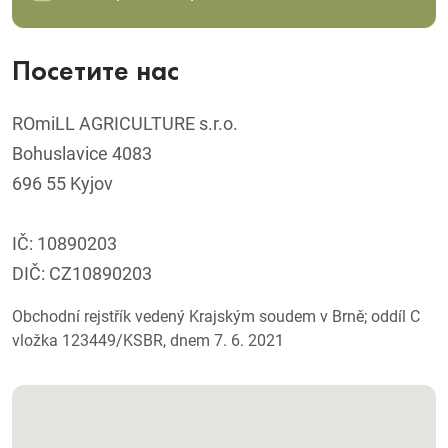
Посетите нас
ROmiLL AGRICULTURE s.r.o.
Bohuslavice 4083
696 55 Kyjov
IČ: 10890203
DIČ: CZ10890203
Obchodní rejstřík vedený Krajským soudem v Brně; oddíl C
vložka 123449/KSBR, dnem 7. 6. 2021