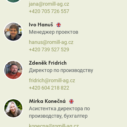
jana@romill-ag.cz
+420 705 726 557
Ivo Hanuš
Менеджер проектов
hanus@romill-ag.cz
+420 739 527 529
Zdeněk Fridrich
Директор по производству
fridrich@romill-ag.cz
+420 604 218 822
Mirka Konečná
Асистентка директора по
производству, бухгалтер
konecna@romill-ag.cz