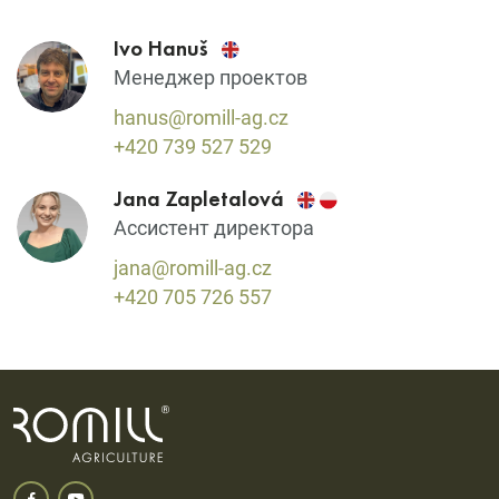
Ivo Hanuš
Менеджер проектов
hanus@romill-ag.cz
+420 739 527 529
Jana Zapletalová
Aссистент директора
jana@romill-ag.cz
+420 705 726 557