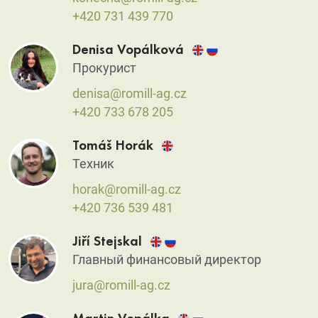
+420 731 439 770
Denisa Vopálková
Прокурист
denisa@romill-ag.cz
+420 733 678 205
Tomáš Horák
Техник
horak@romill-ag.cz
+420 736 539 481
Jiří Stejskal
Главный финансовый директор
jura@romill-ag.cz