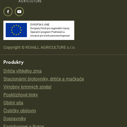
EVROPSKÁ UNIE
Evropský fond pro regionální rozvoj
Operační program Podnikání a
inovace pro konkurenceschopnost
Copyright © ROmiLL AGRICULTURE s.r.o.
Produkty
Drtiče vlhkého zrna
Stacionární šrotovníky, drtiče a mačkače
Výrobny krmných směsí
Posklizňové linky
Obilní sila
Čističky obilovin