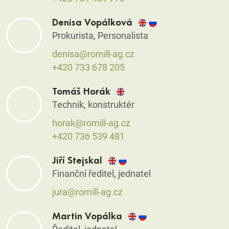
Denisa Vopálková
Prokurista, Personalista
denisa@romill-ag.cz
+420 733 678 205
Tomáš Horák
Technik, konstruktér
horak@romill-ag.cz
+420 736 539 481
Jiří Stejskal
Finanční ředitel, jednatel
jura@romill-ag.cz
Martin Vopálka