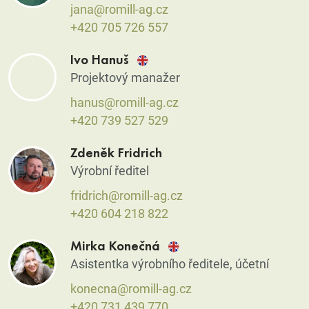
jana@romill-ag.cz
+420 705 726 557
Ivo Hanuš
Projektový manažer
hanus@romill-ag.cz
+420 739 527 529
Zdeněk Fridrich
Výrobní ředitel
fridrich@romill-ag.cz
+420 604 218 822
Mirka Konečná
Asistentka výrobního ředitele, účetní
konecna@romill-ag.cz
+420 731 439 770