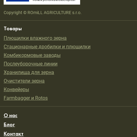
inovace pro konkurenceschopnost
Copyright © ROmiLL AGRICULTURE s.r.o.
Товары
Плющилки влажного зерна
Стационарные дробилки и плющилки
Комбикормовые заводы
Послеуборочные линии
Хранилища для зерна
Oчистители зерна
Конвейеры
Farmbagger и Rotos
О нас
Блог
Контакт