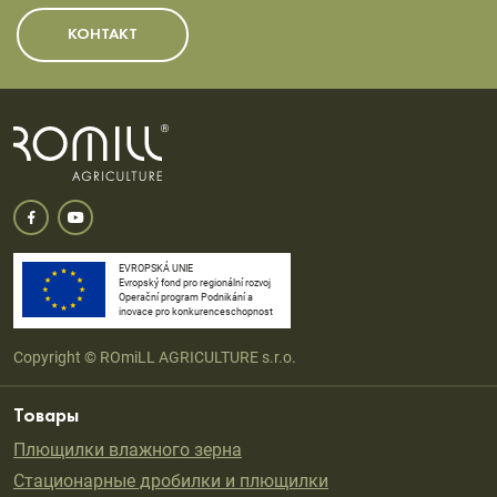
КОНТАКТ
EVROPSKÁ UNIE
Evropský fond pro regionální rozvoj
Operační program Podnikání a
inovace pro konkurenceschopnost
Copyright © ROmiLL AGRICULTURE s.r.o.
Товары
Плющилки влажного зерна
Стационарные дробилки и плющилки