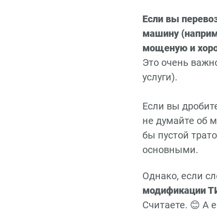
Если вы перевоз
машину (наприм
мощеную и хор
Это очень важно
услуги).
Если вы дробите
не думайте об м
бы пустой трат
основными.
Однако, если с
модификации Т
Считаете. 😊 А е