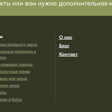
кты или вам нужна дополнительная
ы
О нас
ки влажного зерна
Блог
нарные дробилки и
Контакт
лки
ормовые заводы
борочные линии
ища для зерна
тели зерна
еры
ger и Rotos