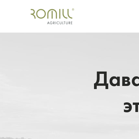
Дава
э