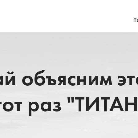
Т
й объясним эт
тот раз "ТИТАН