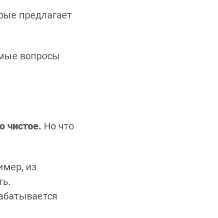
орые предлагает
емые вопросы
о чистое.
Но что
имер, из
ть.
рабатывается