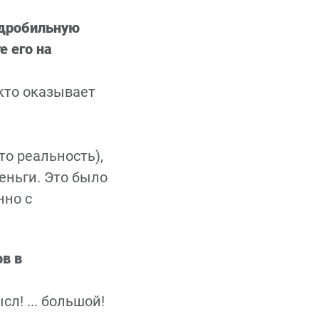
 дробильную
е его на
 кто оказывает
то реальность),
еньги. Это было
нно с
в в
сл! ... большой!