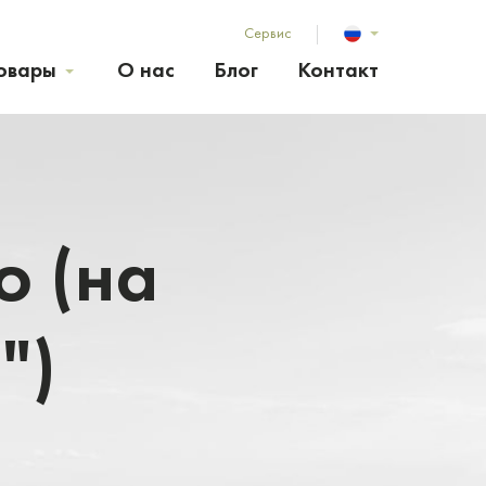
Сервис
овары
О нас
Блог
Контакт
о (на
")