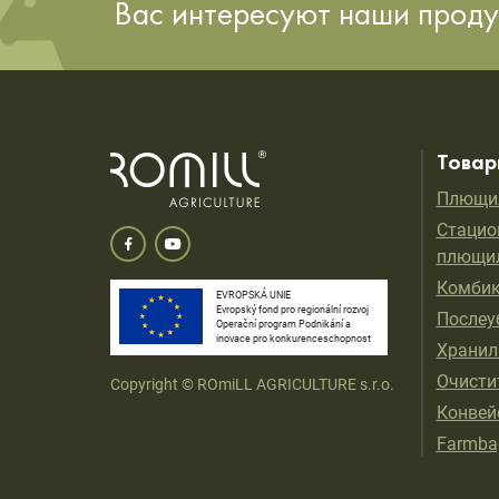
Вас интересуют наши проду
Товар
Плющил
Стацио
плющи
Комбик
EVROPSKÁ UNIE
Evropský fond pro regionální rozvoj
Послеу
Operační program Podnikání a
inovace pro konkurenceschopnost
Хранил
Oчисти
Copyright © ROmiLL AGRICULTURE s.r.o.
Конвей
Farmbag