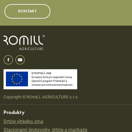
KONTAKT
EVROPSKÁ UNIE
Evropský fond pro regionální rozvoj
Operační program Podnikání a
inovace pro konkurenceschopnost
Copyright © ROmiLL AGRICULTURE s.r.o.
Produkty
Drtiče vlhkého zrna
Stacionární šrotovníky, drtiče a mačkače