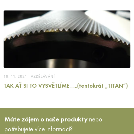
10. 11. 2021
|
VZDĚLÁVÁNÍ
TAK AŤ SI TO VYSVĚTLÍME…..(tentokrát „TITAN“)
Máte zájem o naše produkty
nebo
potřebujete více informací?