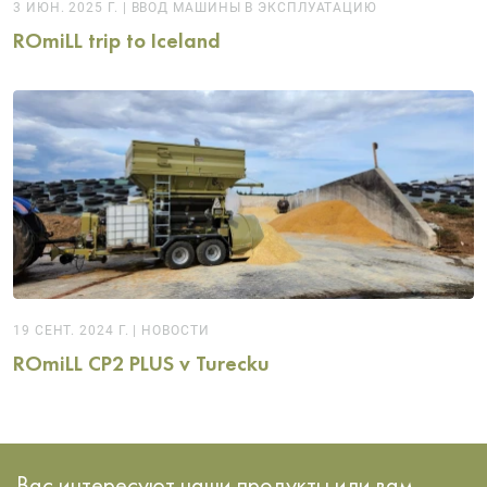
3 ИЮН. 2025 Г.
|
ВВОД МАШИНЫ В ЭКСПЛУАТАЦИЮ
ROmiLL trip to Iceland
19 СЕНТ. 2024 Г.
|
НОВОСТИ
ROmiLL CP2 PLUS v Turecku
Вас интересуют наши продукты или вам