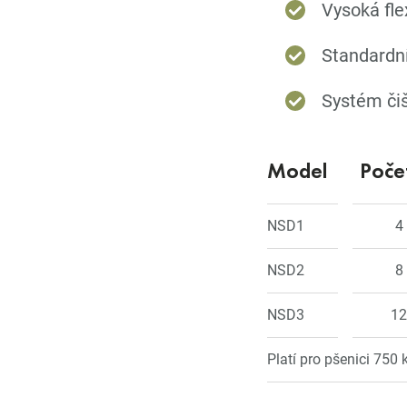
Vysoká flex
Standardní
Systém čis
Model
Počet
NSD1
4
NSD2
8
NSD3
12
Platí pro pšenici 750