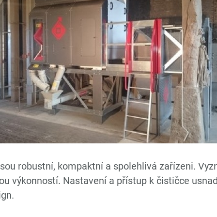
̌ky jsou robustní, kompaktní a spolehlivá zařízeni. V
u výkonností. Nastavení a přístup k čističce usna
ign.