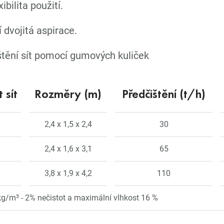
ibilita použití.
 dvojitá aspirace.
̌tění sít pomocí gumových kuliček
 sít
Rozměry (m)
Předčištění (t/h)
2,4 x 1,5 x 2,4
30
2,4 x 1,6 x 3,1
65
3,8 x 1,9 x 4,2
110
 kg/m³ - 2% nečistot a maximální vlhkost 16 %