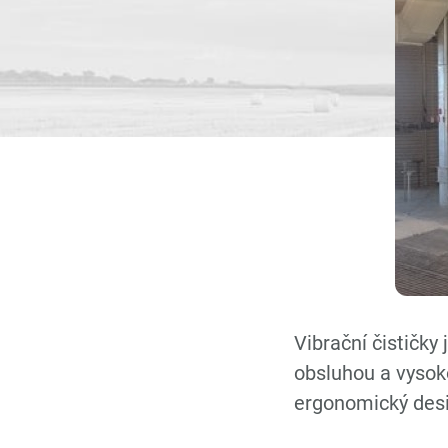
Vibrační čistic
obsluhou a vysoko
ergonomický des