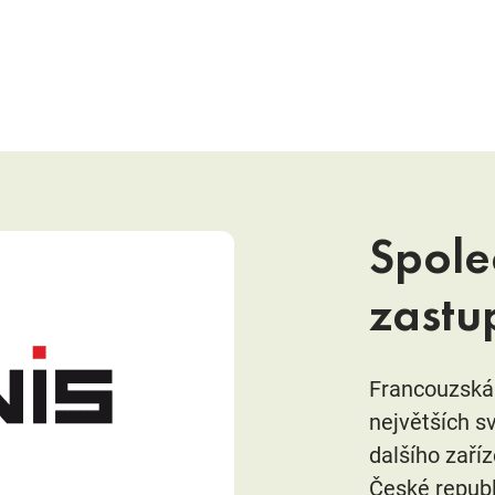
Spole
zastu
Francouzská 
největších s
dalšího zaříz
České republ