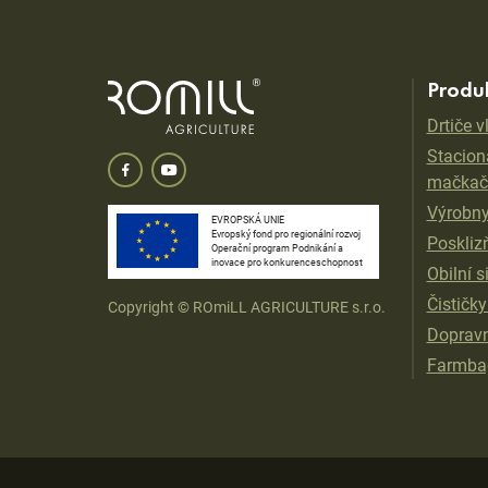
Produ
Drtiče 
Stacioná
mačkač
Výrobny
EVROPSKÁ UNIE
Evropský fond pro regionální rozvoj
Poskliz
Operační program Podnikání a
inovace pro konkurenceschopnost
Obilní s
Čističky
Copyright © ROmiLL AGRICULTURE s.r.o.
Dopravn
Farmbag