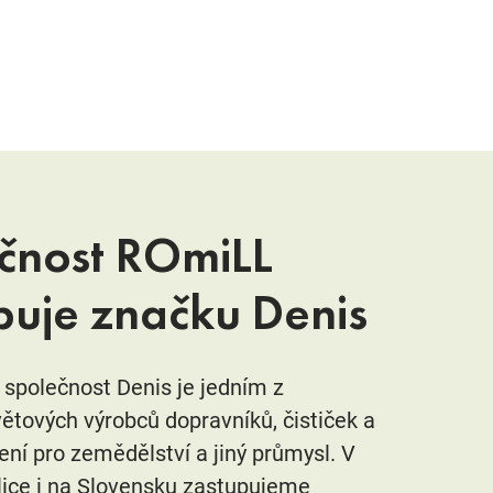
čnost ROmiLL
puje značku Denis
společnost Denis je jedním z
větových výrobců dopravníků, čističek a
ení pro zemědělství a jiný průmysl. V
ice i na Slovensku zastupujeme