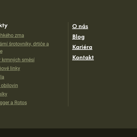
kty
O nás
vlhkého zrna
Blog
rní šrotovníky, drtiče a
Kariéra
e
Kontakt
 krmných směsí
ňové linky
ila
 obilovin
íky
ger a Rotos