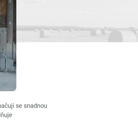
yznačují se snadnou
dňuje