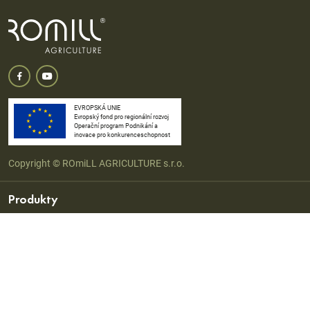
EVROPSKÁ UNIE
Evropský fond pro regionální rozvoj
Operační program Podnikání a
inovace pro konkurenceschopnost
Copyright © ROmiLL AGRICULTURE s.r.o.
Produkty
Drtiče vlhkého zrna
Stacionární šrotovníky, drtiče a mačkače
Výrobny krmných směsí
Posklizňové linky
Obilní sila