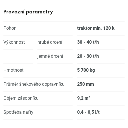
Provozní parametry
Pohon
traktor min. 120 k
Výkonnost
hrubé drcení
30 - 40 t/h
jemné drcení
20 - 30 t/h
Hmotnost
5 700 kg
Průměr šnekového dopravníku
250 mm
Objem zásobníku
9,2 m³
Spotřeba nafty
0,4 - 0,5 l/t