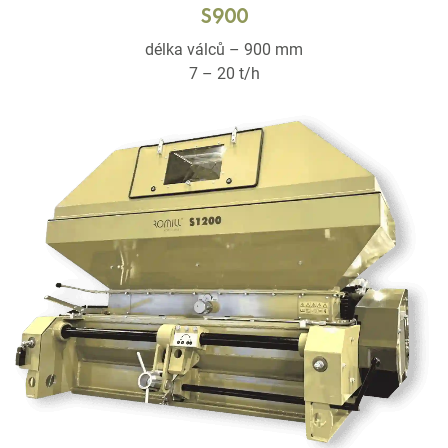
S900
délka válců – 900 mm
7 – 20 t/h