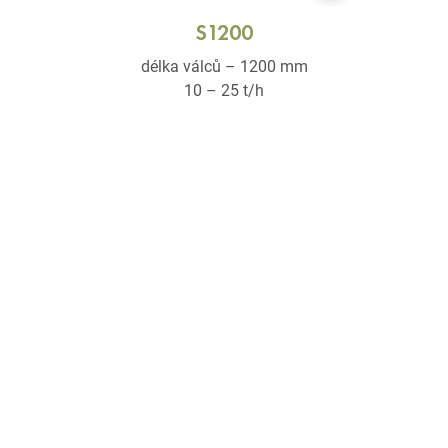
S1200
délka válců – 1200 mm
10 – 25 t/h
VŠECHNY SÉRIE
Máte zájem o naše produkty
nebo
potřebujete více informací?
KONTAKT