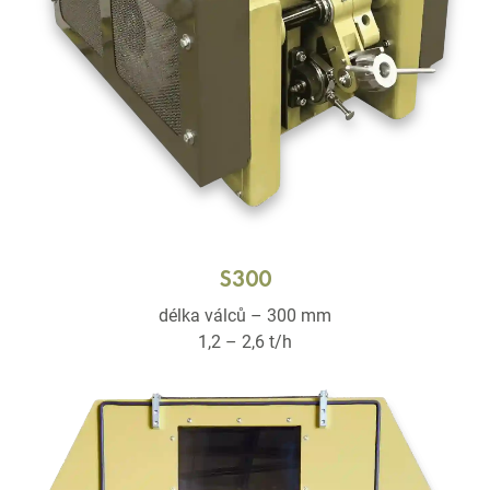
S300
délka válců – 300 mm
1,2 – 2,6 t/h