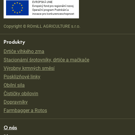
EVROPSKÁ UNIE
Evropský fond pro regionální rozvoj
Operační program Podnikání a
inovace pro konkurenceschopnost
Copyright © ROmiLL AGRICULTURE s.r.o.
Produkty
Drtiče vlhkého zrna
Stacionární šrotovníky, drtiče a mačkače
Výrobny krmných směsí
Posklizňové linky
Obilní sila
Čističky obilovin
Dopravníky
Farmbagger a Rotos
O nás