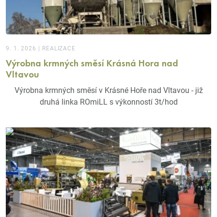
9. 1. 2026
|
REALIZACE
Výrobna krmných směsí Krásná Hora nad
Vltavou
Výrobna krmných směsí v Krásné Hoře nad Vltavou - již
druhá linka ROmiLL s výkonností 3t/hod