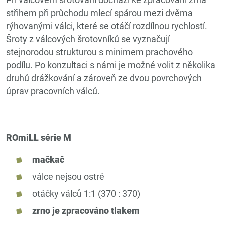
Při válcovém šrotování dochází ke zpracování zrna
střihem při průchodu mlecí spárou mezi dvěma
rýhovanými válci, které se otáčí rozdílnou rychlostí.
Šroty z válcových šrotovníků se vyznačují
stejnorodou strukturou s minimem prachového
podílu. Po konzultaci s námi je možné volit z několika
druhů drážkování a zároveň ze dvou povrchových
úprav pracovních válců.
ROmiLL série M
mačkač
válce nejsou ostré
otáčky válců 1:1 (370 : 370)
zrno je zpracováno tlakem