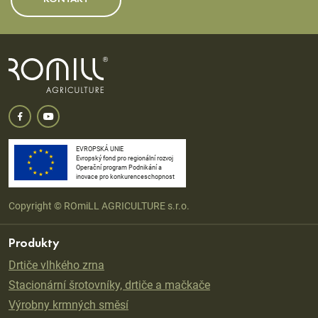
EVROPSKÁ UNIE
Evropský fond pro regionální rozvoj
Operační program Podnikání a
inovace pro konkurenceschopnost
Copyright © ROmiLL AGRICULTURE s.r.o.
Produkty
Drtiče vlhkého zrna
Stacionární šrotovníky, drtiče a mačkače
Výrobny krmných směsí